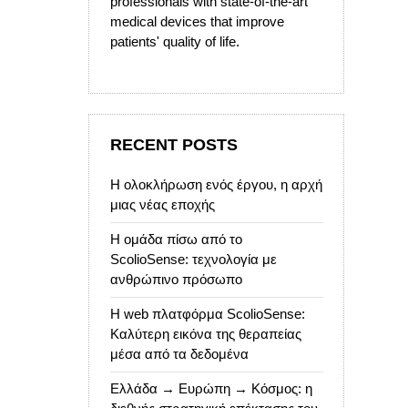
professionals with state-of-the-art
medical devices that improve
patients' quality of life.
RECENT POSTS
Η ολοκλήρωση ενός έργου, η αρχή
μιας νέας εποχής
Η ομάδα πίσω από το
ScolioSense: τεχνολογία με
ανθρώπινο πρόσωπο
Η web πλατφόρμα ScolioSense:
Καλύτερη εικόνα της θεραπείας
μέσα από τα δεδομένα
Ελλάδα → Ευρώπη → Κόσμος: η